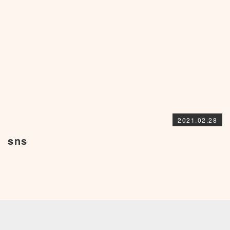
2021.02.28
sns