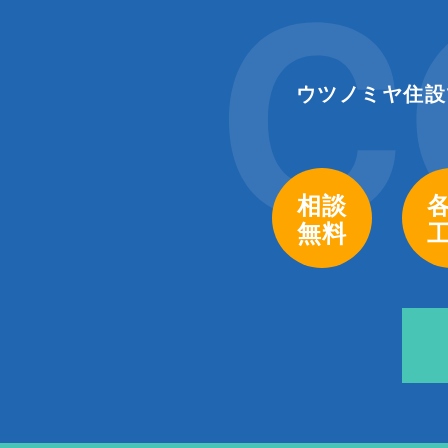
C
ウツノミヤ住設
相談
無料