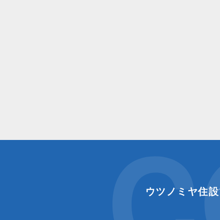
C
ウツノミヤ住設